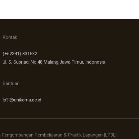
Kontak
(+62341) 831532
Jl. S. Supriadi No.48 Malang Jawa Timur, Indonesia
Bantuan
lp3l@unikama.ac.id
 Pengembangan Pembelajaran & Praktik Lapangan [LP3L]